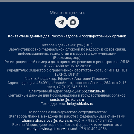
Мы в соцсетях
Контактные данные для Роскомнадзора и государственных органов
Сетевое издание «56.ру» (18+).
Зарегистрировано Федеральной службой по надзору в сфере связи,
информационных технологий и массовых коммуникаций
(Роскомнадзор).
Регистрационный номер и дата принятия решения о регистрации: ЭЛ №
ФС 77-84680 от 06.02.2023 г.
Учредитель: Общество с ограниченной ответственностью "ИНТЕРНЕТ
ТЕХНОЛОГИИ"
Главный редактор: Ефремов Анатолий Павлович
Адрес редакции: 454091, г. Челябинск, проспект Ленина, 26А, стр.2, 16
этаж, +7 (912) 246-56-56
Электронный адрес редакции:
56@shkulev.ru
Контактные данные для Роскомнадзора и государственных органов:
juristchel@shkulev.ru
Техподдержка:
help@shkulev.ru
По вопросам коммерческого сотрудничества:
Жапарова Жанна, менеджер по работе с федеральными клиентами
zhanna.zhaparova@shkulev.ru
, моб. + 7 982 640 34 32
Ревина Мария, директор по работе с федеральными клиентами
mariya.revina@shkulev.ru
, моб. +7 910 402 4056