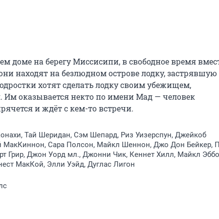
м доме на берегу Миссисипи, в свободное время вмест
они находят на безлюдном острове лодку, застрявшую 
одростки хотят сделать лодку своим убежищем, 
я. Им оказывается некто по имени Мад — человек 
рячется и ждёт с кем-то встречи.
нахи, Тай Шеридан, Сэм Шепард, Риз Уизерспун, Джейкоб
й МакКиннон, Сара Полсон, Майкл Шеннон, Джо Дон Бейкер, 
рт Грир, Джон Уорд мл., Джонни Чик, Кеннет Хилл, Майкл Эбб
ест МакКой, Элли Уэйд, Дуглас Лигон
лс