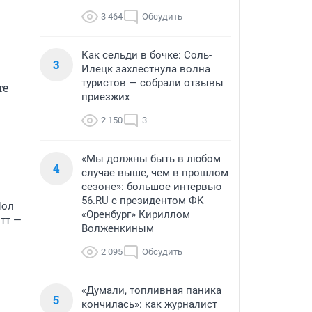
3 464
Обсудить
Как сельди в бочке: Соль-
3
Илецк захлестнула волна
туристов — собрали отзывы
е 
приезжих
2 150
3
«Мы должны быть в любом
4
случае выше, чем в прошлом
сезоне»: большое интервью
56.RU с президентом ФК
Пол
«Оренбург» Кириллом
отт —
Волженкиным
2 095
Обсудить
«Думали, топливная паника
5
кончилась»: как журналист