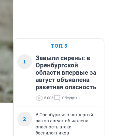
ТОП 5
Завыли сирены: в
1
Оренбургской
области впервые за
август объявлена
ракетная опасность
5 006
Обсудить
В Оренбуржье в четвертый
2
раз за август объявлена
опасность атаки
беспилотников