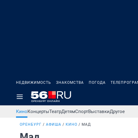
НЕДВИЖИМОСТЬ
ЗНАКОМСТВА
ПОГОДА
ТЕЛЕПРОГР
Кино
Концерты
Театр
Детям
Спорт
Выставки
Другое
ОРЕНБУРГ
АФИША
КИНО
МАД
Мад