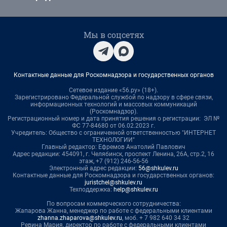
Мы в соцсетях
Контактные данные для Роскомнадзора и государственных органов
Сетевое издание «56.ру» (18+).
Зарегистрировано Федеральной службой по надзору в сфере связи,
информационных технологий и массовых коммуникаций
(Роскомнадзор).
Регистрационный номер и дата принятия решения о регистрации: ЭЛ №
ФС 77-84680 от 06.02.2023 г.
Учредитель: Общество с ограниченной ответственностью "ИНТЕРНЕТ
ТЕХНОЛОГИИ"
Главный редактор: Ефремов Анатолий Павлович
Адрес редакции: 454091, г. Челябинск, проспект Ленина, 26А, стр.2, 16
этаж, +7 (912) 246-56-56
Электронный адрес редакции:
56@shkulev.ru
Контактные данные для Роскомнадзора и государственных органов:
juristchel@shkulev.ru
Техподдержка:
help@shkulev.ru
По вопросам коммерческого сотрудничества:
Жапарова Жанна, менеджер по работе с федеральными клиентами
zhanna.zhaparova@shkulev.ru
, моб. + 7 982 640 34 32
Ревина Мария, директор по работе с федеральными клиентами