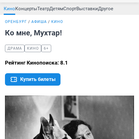
Кино
Концерты
Театр
Детям
Спорт
Выставки
Другое
ОРЕНБУРГ
АФИША
КИНО
Ко мне, Мухтар!
ДРАМА
КИНО
6+
Рейтинг Кинопоиска: 8.1
Купить билеты