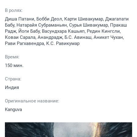
В ролях:
Диша Патани, Бобби Деол, Карти Шивакумар, Джагапати
Бабу, Натарайя Субраманьян, Сурья Шивакумар, Пракаш
Радж, Йоги Бабу, Васундхара Кашьяп, Редин Кингсли,
Коваи Сарала, Анандрадж, Б.С. Авинаш, Аникет Чухан,
Рави Рагхавендра, К.С. Равикумар
Время:
150 мин.
Страна:
Индия
Оригинальное название:
Kanguva