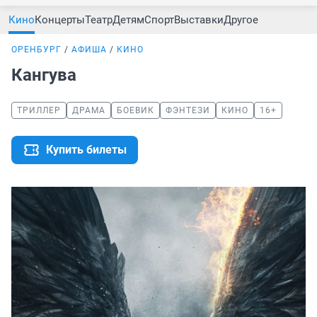
Кино
Концерты
Театр
Детям
Спорт
Выставки
Другое
ОРЕНБУРГ
АФИША
КИНО
Кангува
ТРИЛЛЕР
ДРАМА
БОЕВИК
ФЭНТЕЗИ
КИНО
16+
Купить билеты