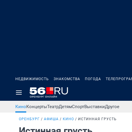
НЕДВИЖИМОСТЬ
ЗНАКОМСТВА
ПОГОДА
ТЕЛЕПРОГР
Кино
Концерты
Театр
Детям
Спорт
Выставки
Другое
ОРЕНБУРГ
АФИША
КИНО
ИСТИННАЯ ГРУСТЬ
Истинная грусть