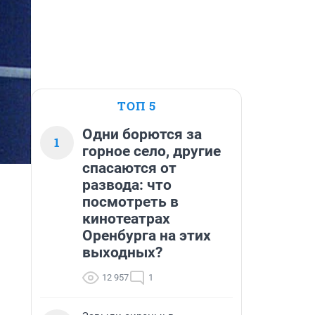
ТОП 5
Одни борются за
1
горное село, другие
спасаются от
развода: что
посмотреть в
кинотеатрах
Оренбурга на этих
выходных?
12 957
1