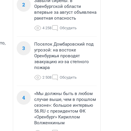
Завыли сирены: в
2
Оренбургской области
впервые за август объявлена
ракетная опасность
4 258
Обсудить
то,
Поселок Домбаровский под
3
угрозой: на востоке
Оренбуржья проводят
эвакуацию из-за степного
пожара
2 508
Обсудить
«Мы должны быть в любом
4
случае выше, чем в прошлом
сезоне»: большое интервью
56.RU с президентом ФК
«Оренбург» Кириллом
Волженкиным