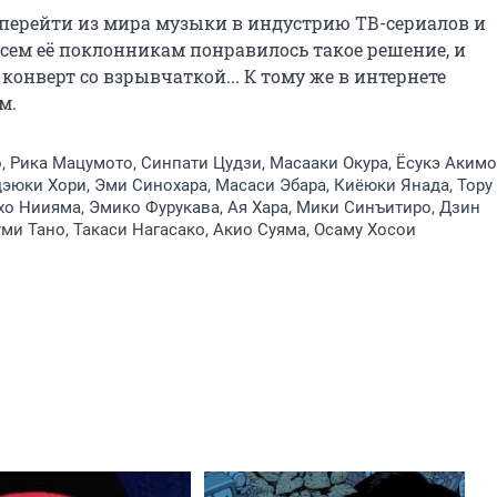
ерейти из мира музыки в индустрию ТВ-сериалов и 
 всем её поклонникам понравилось такое решение, и 
конверт со взрывчаткой... К тому же в интернете 
м.
 Рика Мацумото, Синпати Цудзи, Масааки Окура, Ёсукэ Акимо
дэюки Хори, Эми Синохара, Масаси Эбара, Киёюки Янада, Тору
хо Ниияма, Эмико Фурукава, Ая Хара, Мики Синъитиро, Дзин
ми Тано, Такаси Нагасако, Акио Суяма, Осаму Хосои