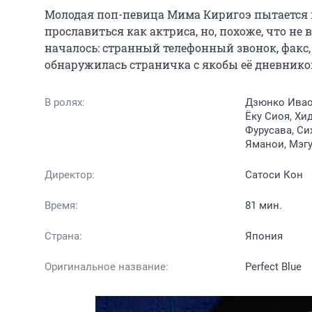
Молодая поп-певица Мима Киригоэ пытается п
прославиться как актриса, но, похоже, что не
началось: странный телефонный звонок, факс, 
обнаружилась страничка с якобы её дневнико
В ролях:
Дзюнко Ивао,
Ёку Сиоя, Хи
Фурусава, Си
Яманои, Мэгу
Директор:
Сатоси Кон
Время:
81 мин.
Страна:
Япония
Оригинальное название:
Perfect Blue