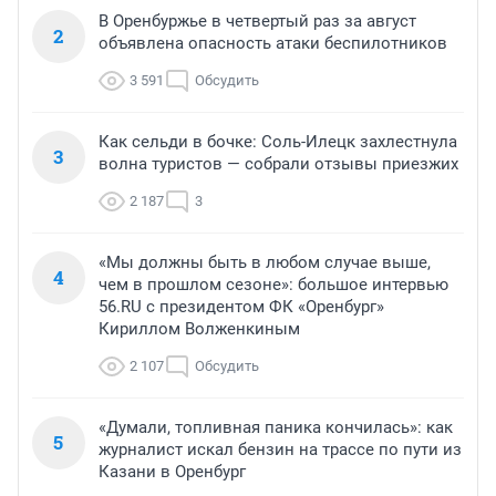
В Оренбуржье в четвертый раз за август
2
объявлена опасность атаки беспилотников
3 591
Обсудить
Как сельди в бочке: Соль-Илецк захлестнула
3
волна туристов — собрали отзывы приезжих
2 187
3
«Мы должны быть в любом случае выше,
4
чем в прошлом сезоне»: большое интервью
56.RU с президентом ФК «Оренбург»
Кириллом Волженкиным
2 107
Обсудить
«Думали, топливная паника кончилась»: как
5
журналист искал бензин на трассе по пути из
Казани в Оренбург