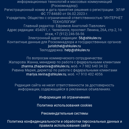
информационных технологий и массовых коммуникаций
(Роскомнадзор).
Регистрационный номер и дата принятия решения о регистрации: ЭЛ №
ФС 77-84680 от 06.02.2023 г.
Учредитель: Общество с ограниченной ответственностью "ИНТЕРНЕТ
ТЕХНОЛОГИИ"
Главный редактор: Ефремов Анатолий Павлович
Адрес редакции: 454091, г. Челябинск, проспект Ленина, 26А, стр.2, 16
этаж, +7 (912) 246-56-56
Электронный адрес редакции:
56@shkulev.ru
Контактные данные для Роскомнадзора и государственных органов:
juristchel@shkulev.ru
Техподдержка:
help@shkulev.ru
По вопросам коммерческого сотрудничества:
Жапарова Жанна, менеджер по работе с федеральными клиентами
zhanna.zhaparova@shkulev.ru
, моб. + 7 982 640 34 32
Ревина Мария, директор по работе с федеральными клиентами
mariya.revina@shkulev.ru
, моб. +7 910 402 4056
Редакция сайта не несет ответственности за достоверность
информации, содержащейся в рекламных объявлениях.
Информация об ограничениях
Политика использования cookies
Рекомендательные системы
Политика конфиденциальности и обработки персональных данных и
правила использования сайта