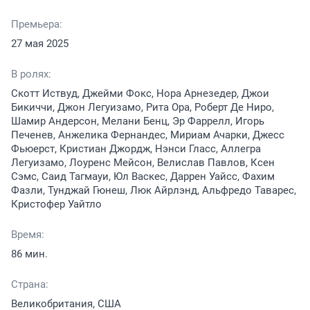
Премьера:
27 мая 2025
В ролях:
Скотт Иствуд, Джейми Фокс, Нора Арнезедер, Джои
Бикиччи, Джон Легуизамо, Рита Ора, Роберт Де Ниро,
Шамир Андерсон, Мелани Бенц, Эр Фаррелл, Игорь
Печенев, Анжелика Фернандес, Мириам Ачарки, Джесс
Фьюерст, Кристиан Джордж, Нэнси Гласс, Аллегра
Легуизамо, Лоуренс Мейсон, Велислав Павлов, Ксен
Сэмс, Саид Тагмауи, Юл Васкес, Даррен Уайсс, Фахим
Фазли, Тунджай Гюнеш, Люк Айрлэнд, Альфредо Таварес,
Кристофер Уайтло
Время:
86 мин.
Страна:
Великобритания, США