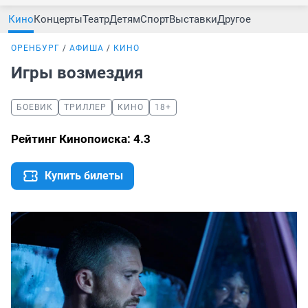
Кино
Концерты
Театр
Детям
Спорт
Выставки
Другое
ОРЕНБУРГ
АФИША
КИНО
Игры возмездия
БОЕВИК
ТРИЛЛЕР
КИНО
18+
Рейтинг Кинопоиска: 4.3
Купить билеты