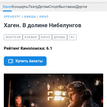
Кино
Концерты
Театр
Детям
Спорт
Выставки
Другое
ОРЕНБУРГ
АФИША
КИНО
Хаген. В долине Нибелунгов
ФЭНТЕЗИ
БОЕВИК
КИНО
ДРАМА
18+
Рейтинг Кинопоиска: 6.1
Купить билеты