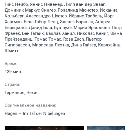
Гийс Нейбр, Яннис Нивёнер, Лиля ван дер Звааг,
Доминик Маркус Сингер, Розалинд Мюнстер, Йоханна
Кольберг, Алессандро Шустер, Йёрдис Трибель, Йорг
Хартман, Бела Габор Ленц, Зденек Баринка, Андреа
Берецкова, Дэвид Бош, Буц Бузе, Мария Эрвольтер, Петр
Франек, Бен Гагайк, Вацлав Ханцл, Николас Кениг, Эмма
Прайзенданц, Томас Томас, Rosa Zach, Пьетюр
Сигюрдссон, Мирослав Лхотка, Дина Гайгер, Карлхайнц
Шмитт
Время:
139 мин.
Страна:
Германия, Чехия
Оригинальное название:
Hagen — Im Tal der Nibelungen