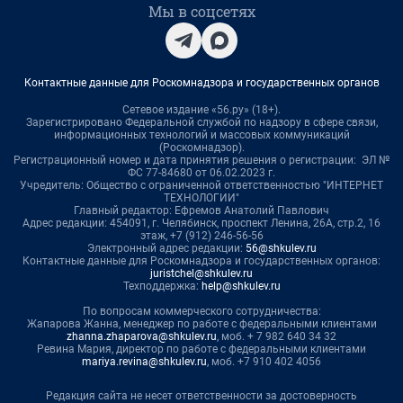
Мы в соцсетях
Контактные данные для Роскомнадзора и государственных органов
Сетевое издание «56.ру» (18+).
Зарегистрировано Федеральной службой по надзору в сфере связи,
информационных технологий и массовых коммуникаций
(Роскомнадзор).
Регистрационный номер и дата принятия решения о регистрации: ЭЛ №
ФС 77-84680 от 06.02.2023 г.
Учредитель: Общество с ограниченной ответственностью "ИНТЕРНЕТ
ТЕХНОЛОГИИ"
Главный редактор: Ефремов Анатолий Павлович
Адрес редакции: 454091, г. Челябинск, проспект Ленина, 26А, стр.2, 16
этаж, +7 (912) 246-56-56
Электронный адрес редакции:
56@shkulev.ru
Контактные данные для Роскомнадзора и государственных органов:
juristchel@shkulev.ru
Техподдержка:
help@shkulev.ru
По вопросам коммерческого сотрудничества:
Жапарова Жанна, менеджер по работе с федеральными клиентами
zhanna.zhaparova@shkulev.ru
, моб. + 7 982 640 34 32
Ревина Мария, директор по работе с федеральными клиентами
mariya.revina@shkulev.ru
, моб. +7 910 402 4056
Редакция сайта не несет ответственности за достоверность