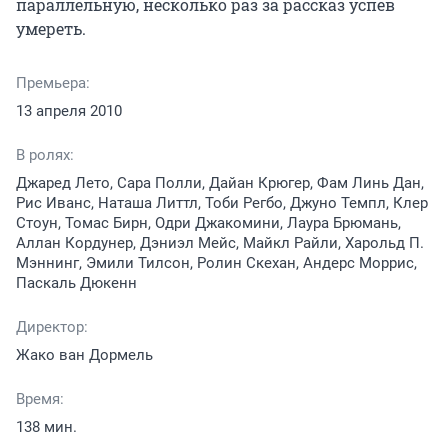
параллельную, несколько раз за рассказ успев 
умереть.
Премьера:
13 апреля 2010
В ролях:
Джаред Лето, Сара Полли, Дайан Крюгер, Фам Линь Дан,
Рис Иванс, Наташа Литтл, Тоби Регбо, Джуно Темпл, Клер
Стоун, Томас Бирн, Одри Джакомини, Лаура Брюмань,
Аллан Кордунер, Дэниэл Мейс, Майкл Райли, Харольд П.
Мэннинг, Эмили Тилсон, Ролин Скехан, Андерс Моррис,
Паскаль Дюкенн
Директор:
Жако ван Дормель
Время:
138 мин.