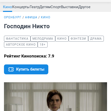
Кино
Концерты
Театр
Детям
Спорт
Выставки
Другое
ОРЕНБУРГ
АФИША
КИНО
Господин Никто
ФАНТАСТИКА
МЕЛОДРАМА
КИНО
ФЭНТЕЗИ
ДРАМА
АВТОРСКОЕ КИНО
18+
Рейтинг Кинопоиска: 7.9
Купить билеты