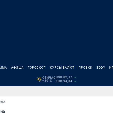
АММА
АФИША
ГОРОСКОП
КУРСЫ ВАЛЮТ
ПРОБКИ
ZODY
И
USD 82,17
СЕЙЧАС
+30°C
EUR 94,84
ОДА
да