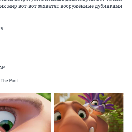
 их мир вот-вот захватят вооружённые дубинками 
25
АР
 The Past