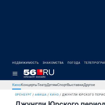
НЕДВИЖИМОСТЬ
ЗНАКОМСТВА
ПОГОДА
ТЕЛЕПРОГР
Кино
Концерты
Театр
Детям
Спорт
Выставки
Другое
ОРЕНБУРГ
АФИША
КИНО
ДЖУНГЛИ ЮРСКОГО ПЕРИ
Джунгли Юрского перио