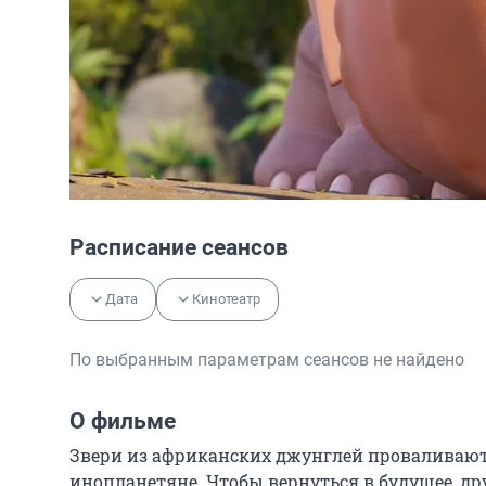
Расписание сеансов
Дата
Кинотеатр
По выбранным параметрам сеансов не найдено
О фильме
Звери из африканских джунглей проваливаютс
инопланетяне. Чтобы вернуться в будущее, др