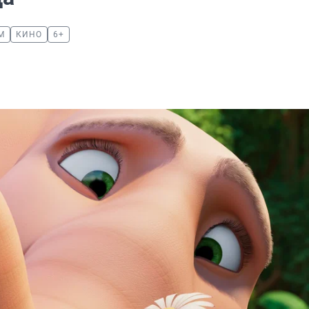
М
КИНО
6+