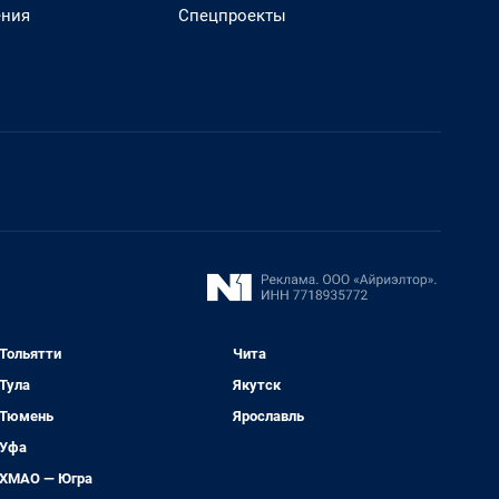
ения
Спецпроекты
Тольятти
Чита
Тула
Якутск
Тюмень
Ярославль
Уфа
ХМАО — Югра