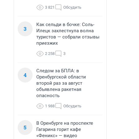
3 821
Обсудить
Как сельди в бочке: Соль-
3
Илецк захлестнула волна
туристов — собрали отзывы
приезжих
2 258
3
Следом за БПЛА: в
4
Оренбургской области
второй раз за август
объявлена ракетная
опасность
1 988
Обсудить
В Оренбурге на проспекте
5
Гагарина горит кафе
«Феникс» — видео